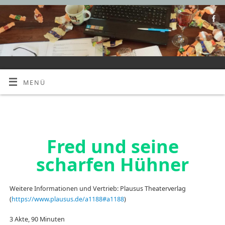
MENÜ
Fred und seine scharfen Hühner
Fred und seine
scharfen Hühner
Weitere Informationen und Vertrieb: Plausus Theaterverlag
(
https://www.plausus.de/a1188#a1188
)
3 Akte, 90 Minuten