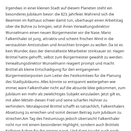
Irgendwo in einer kleinen Stadt auf diesem Planeten steht ein
besonderes Jubiläum bevor: die 823. Jahrfeier. Während sich die
Beamten im Rathaus schwer damit tun, überhaupt einen Arbeitstag
über die Bühne zu bringen, setzt ihnen Verwaltungsdirektor
Wunselmann einen neuen Bürgermeister vor die Nase. Mario
Falkenthaler ist jung, attraktiv und scheint frischen Wind in die
verstaubten Amtsstuben und Ansichten bringen zu wollen. Da ist es
kein Wunder, dass der dienstälteste Mitarbeiter stinksauer ist. Hagen
Bröttel hatte gehofft, selbst zum Bürgermeister gewählt zu werden.
Verwaltungsdirektor Wunselmann reagiert prompt und macht
Bröttel als kleine Entschädigung für den entgangenen
Bürgermeisterposten zum Leiter des Festkomitees für die Planung
des Stadtjubiläums. Alles könnte so entspannt weitergehen wie
immer, wäre Falkenthaler nicht auf die absurde Idee gekommen, zum
Jubiläum ein mehr als zwielichtiges Subjekt einzuladen. Jetzt gilt es,
mit allen Mitteln diesen Fred und seine scharfen Hühner zu
verhindern. Moralapostel Bröttel schafft es tatsächlich, Falkenthalers
Absetzung zu erreichen und somit dessen Beitrag zum Jubiläum zu
streichen.Am Tag des Festumzugs jedoch überrascht Falkenthaler
nicht nur mit einem besonderen Highlight, sondern auch Bröttels
Kollegen haben für ihn einiges parat. Und dann taucht auch noch